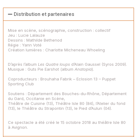
Distribution et partenaires
Mise en scène, scénographie, construction : collectif
Jeu : Lucie Lalauze
Dessins : Mathilde Bethenod
Régie : Yann Voté
Création lumières : Charlotte Micheneau Whoeling
D’après l’album
Les Quatre loups
d’Alain Gaussel (Syros 2009).
Musique : Guts Pie Earshot (album
Anatopia
).
Coproducteurs : Brouhaha Fabrik – Eclosion 13 – Puppet
Sporting Club
Soutiens : Département des Bouches-du-Rhône, Département
du Gard, Occitanie en Scène,
Théâtre de Cuisine (13), Théâtre Isle 80 (84), l’Atelier du fond
(13), le Théâtre du Strapontin (13), le Pied d’Aulun (04).
Ce spectacle a été créé le 15 octobre 2018 au théâtre Isle 80
à Avignon.