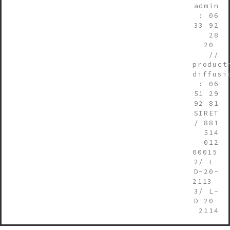
admin
: 06
33 92
28
20
//
product
diffusi
: 06
51 29
92 81
SIRET
/ 881
514
012
0001
2/ L-
D-20-
2113
3/ L-
D-20-
2114